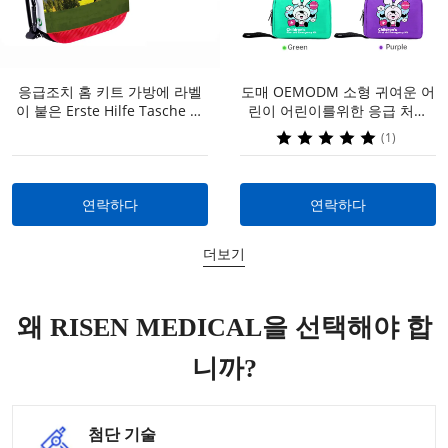
응급조치 홈 키트 가방에 라벨
도매 OEMODM 소형 귀여운 어
연락하다
연락하다
이 붙은 Erste Hilfe Tasche 응
린이 어린이를위한 응급 처치
급처치 키트를 위한 맞춤형 내
키트 부모를위한 이동 중 어린
(1)
용 공제자
이 홈 야외
연락하다
연락하다
더보기
왜 RISEN MEDICAL을 선택해야 합
니까?
첨단 기술