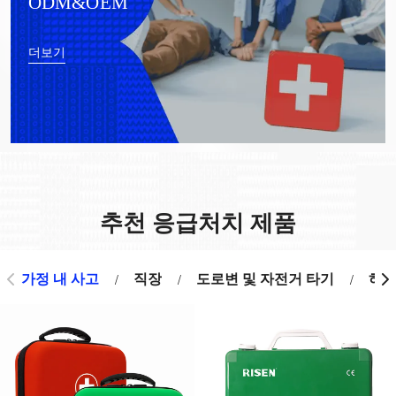
ODM&OEM
더보기
추천 응급처치 제품
가정 내 사고
직장
도로변 및 자전거 타기
하이
/
/
/