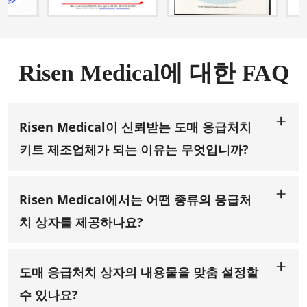
Risen Medical에 대한 FAQ
Risen Medical이 신뢰받는 도매 응급처치
키트 제조업체가 되는 이유는 무엇입니까?
13년 이상의 도매 구급상자 및 용품 제조, 설계 및
OEM/ODM
서비스
경험을 바탕으로 Risen Medical은 업계를 선도하는 신
뢰할 수 있는 기업입니다. CE, FDA, ISO, BSCI 등의 인증을 통해
Risen Medical에서는 어떤 종류의 응급처
품질에 대한 당사의 헌신을 확인할 수 있으며, 이를 통해 당사
제품은 국제 안전 및 품질 기준을 충족합니다.
치 상자를 제공하나요?
Risen Medical은 다양한 산업 및 비상 상황의 요구에 맞춰 설계
된 다양한 구급상자를 제공합니다. 당사의 제품군에는
직장용
구급상자
,
가정용 구급상자
,
여행용 구급상자
,
차량용 구급
상
도매 응급처치 상자의 내용물을 맞춤 설정할
자,
산업용 구급상자, 의료 시설용 특수 키트 등 맞춤형 옵션이
포함됩니다. 13년 이상의 제조 및 설계 경험을 바탕으로 모든 키
수 있나요?
트에 필수 의료 용품이 비치되어 있으며 업계 표준을 준수합니