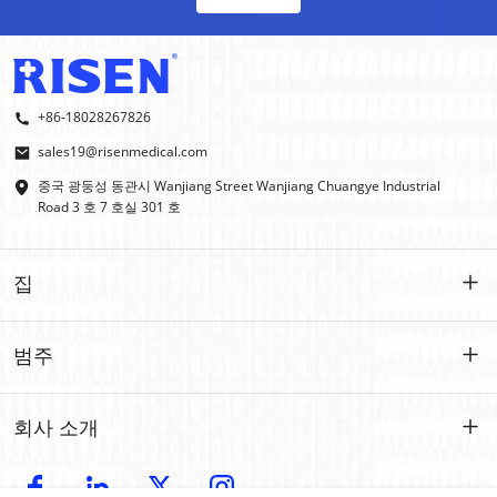
+86-18028267826
sales19@risenmedical.com
중국 광둥성 동관시 Wanjiang Street Wanjiang Chuangye Industrial
Road 3 호 7 호실 301 호
집
집
범주
제품
맞춤형
회사 소개
IFAK
IFAK
소개