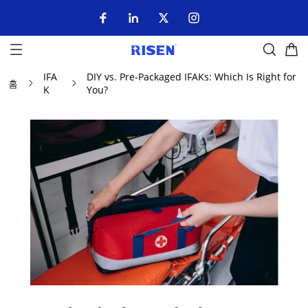
IFA
DIY vs. Pre-Packaged IFAKs: Which Is Right for
홈
K
You?