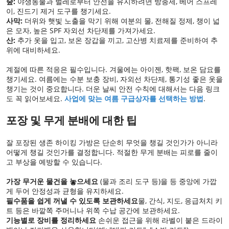
숲:
야생동물과 벌레로부터 안전을 유지하려면 방충제, 베어 스프레
이, 진드기 제거 도구를 챙기세요.
사막:
더위와 햇빛 노출을 막기 위해 여분의 물, 전해질 정제, 챙이 넓
은 모자, 높은 SPF 자외선 차단제를 가져가세요.
산:
추가 옷을 입고, 보온 장갑을 끼고, 고산병 치료제를 준비하여 추
위에 대비하세요.
계절에 따른 적응은 필수입니다. 겨울에는 아이젠, 핫팩, 보온 담요를
챙기세요. 여름에는 수분 보충 장비, 자외선 차단제, 통기성 좋은 옷을
챙기는 것이 중요합니다. 더운 날씨 안전 수칙에 대해서는 다음 링크
도 꼭 읽어보세요.
사업에 맞는 여름 구급상자를 선택하는 방법
.
포장 및 무게 분배에 대한 팁
잘 포장된 생존 하이킹 가방은 단순히 무엇을 챙길 것인가가 아니라
어떻게 챙길 것인가를 결정합니다. 적절한 무게 분배는 피로를 줄이
고 부상을 예방할 수 있습니다.
가장 무거운 물건을 놓으세요
(물과 조리 도구 등)을 등 중앙에 가깝
게 두어 안정성과 균형을 유지하세요.
필수품을 쉽게 꺼낼 수 있도록 보관하세요
물, 간식, 지도, 응급처치 키
트 등은 바깥쪽 주머니나 위쪽 수납 공간에 보관하세요.
기능별로 장비를 정리하세요
손쉬운 접근을 위해 라벨이 붙은 드라이