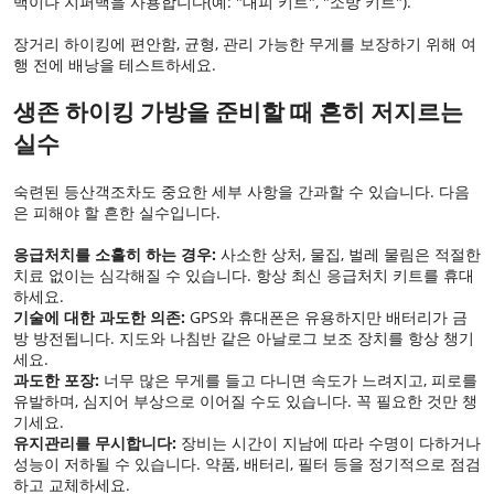
백이나 지퍼백을 사용합니다(예: "대피 키트", "소방 키트").
장거리 하이킹에 편안함, 균형, 관리 가능한 무게를 보장하기 위해 여
행 전에 배낭을 테스트하세요.
생존 하이킹 가방을 준비할 때 흔히 저지르는
실수
숙련된 등산객조차도 중요한 세부 사항을 간과할 수 있습니다. 다음
은 피해야 할 흔한 실수입니다.
응급처치를 소홀히 하는 경우:
사소한 상처, 물집, 벌레 물림은 적절한
치료 없이는 심각해질 수 있습니다. 항상 최신 응급처치 키트를 휴대
하세요.
기술에 대한 과도한 의존:
GPS와 휴대폰은 유용하지만 배터리가 금
방 방전됩니다. 지도와 나침반 같은 아날로그 보조 장치를 항상 챙기
세요.
과도한 포장:
너무 많은 무게를 들고 다니면 속도가 느려지고, 피로를
유발하며, 심지어 부상으로 이어질 수도 있습니다. 꼭 필요한 것만 챙
기세요.
유지관리를 무시합니다:
장비는 시간이 지남에 따라 수명이 다하거나
성능이 저하될 수 있습니다. 약품, 배터리, 필터 등을 정기적으로 점검
하고 교체하세요.