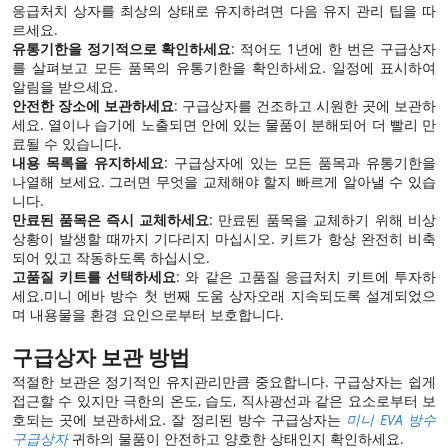
응급처치 상자를 최상의 상태로 유지하려면 다음 유지 관리 팁을 따
르세요.
유통기한을 정기적으로 확인하세요
: 적어도 1년에 한 번은 구급상자
를 살펴보고 모든 품목의 유통기한을 확인하세요. 일정에 표시하여
알림을 받으세요.
안전한 장소에 보관하세요
: 구급상자를 건조하고 시원한 곳에 보관하
세요. 열이나 습기에 노출되면 안에 있는 물품이 분해되어 더 빨리 만
료될 수 있습니다.
내용 목록을 유지하세요
: 구급상자에 있는 모든 품목과 유통기한을
나열해 보세요. 그러면 무엇을 교체해야 할지 빠르게 알아낼 수 있습
니다.
만료된 품목은 즉시 교체하세요
: 만료된 품목을 교체하기 위해 비상
상황이 발생할 때까지 기다리지 마십시오. 키트가 항상 완전히 비축
되어 있고 작동하도록 하십시오.
고품질 키트를 선택하세요
: 와 같은 고품질 응급처치 키트에 투자하
세요.
미니 에바 방수 첫 번째 도움 상자
오래 지속되도록 설계되었으
며 내용물을 환경 요인으로부터 보호합니다.
구급상자 보관 방법
적절한 보관은 정기적인 유지관리만큼 중요합니다. 구급상자는 쉽게
접근할 수 있지만 극한의 온도, 습도, 직사광선과 같은 요소로부터 보
호되는 곳에 보관하세요. 잘 정리된 방수 구급상자는
미니 EVA 방수
구급상자
귀하의 물품이 안전하고 양호한 상태인지 확인하세요.