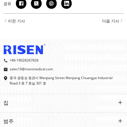
공유
이전 기사
다음 기사
+86-18028267826
sales19@risenmedical.com
중국 광둥성 동관시 Wanjiang Street Wanjiang Chuangye Industrial
Road 3 호 7 호실 301 호
집
집
범주