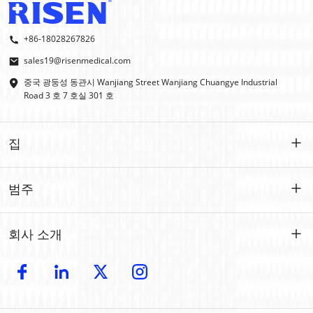
+86-18028267826
sales19@risenmedical.com
중국 광둥성 동관시 Wanjiang Street Wanjiang Chuangye Industrial
Road 3 호 7 호실 301 호
집
집
범주
제품
맞춤형
회사 소개
IFAK
IFAK
소개
OEM | ODM
야외 응급처치
전자 카탈로그
모조리