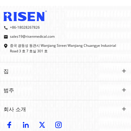
+86-18028267826
sales19@risenmedical.com
중국 광둥성 동관시 Wanjiang Street Wanjiang Chuangye Industrial
Road 3 호 7 호실 301 호
집
집
범주
제품
맞춤형
회사 소개
IFAK
IFAK
소개
OEM | ODM