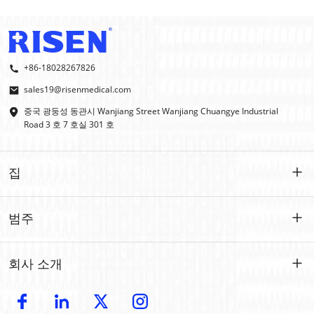
+86-18028267826
sales19@risenmedical.com
중국 광둥성 동관시 Wanjiang Street Wanjiang Chuangye Industrial
Road 3 호 7 호실 301 호
집
집
범주
제품
맞춤형
회사 소개
IFAK
IFAK
소개
OEM | ODM