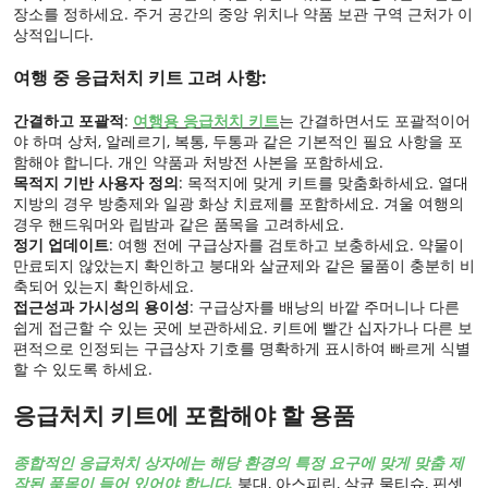
장소를 정하세요. 주거 공간의 중앙 위치나 약품 보관 구역 근처가 이
상적입니다.
여행 중 응급처치 키트 고려 사항:
간결하고 포괄적
:
여행용 응급처치 키트
는 간결하면서도 포괄적이어
야 하며 상처, 알레르기, 복통, 두통과 같은 기본적인 필요 사항을 포
함해야 합니다. 개인 약품과 처방전 사본을 포함하세요.
목적지 기반 사용자 정의
: 목적지에 맞게 키트를 맞춤화하세요. 열대
지방의 경우 방충제와 일광 화상 치료제를 포함하세요. 겨울 여행의
경우 핸드워머와 립밤과 같은 품목을 고려하세요.
정기 업데이트
: 여행 전에 구급상자를 검토하고 보충하세요. 약물이
만료되지 않았는지 확인하고 붕대와 살균제와 같은 물품이 충분히 비
축되어 있는지 확인하세요.
접근성과 가시성의 용이성
: 구급상자를 배낭의 바깥 주머니나 다른
쉽게 접근할 수 있는 곳에 보관하세요. 키트에 빨간 십자가나 다른 보
편적으로 인정되는 구급상자 기호를 명확하게 표시하여 빠르게 식별
할 수 있도록 하세요.
응급처치 키트에 포함해야 할 용품
종합적인 응급처치 상자에는 해당 환경의 특정 요구에 맞게 맞춤 제
작된 품목이 들어 있어야 합니다.
붕대, 아스피린, 살균 물티슈, 핀셋