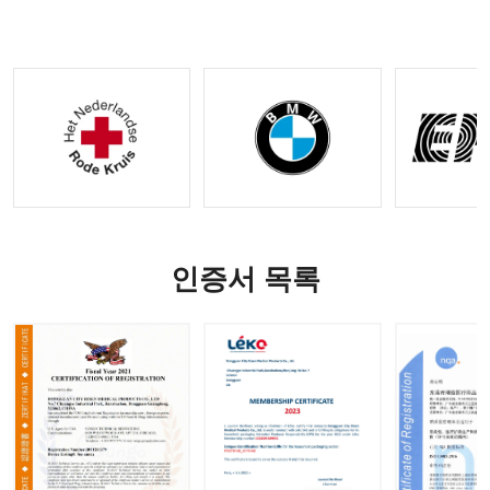
|
ODM 옵
OEM&O
션 사용
DM 요청
가능
수락
인증서 목록