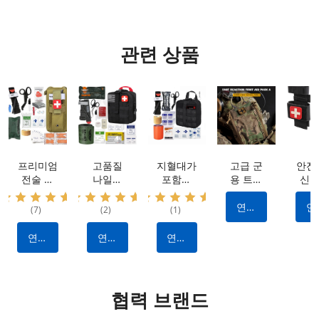
관련 상품
프리미엄
고품질
지혈대가
고급 군
안전
전술 키
나일론
포함된
용 트라
신속
트: 방수
IFAK 전
전문가급
우마 키
효율
나일론
술 키트:
외상 응
트: 방수
출혈
연락
연
(7)
(2)
(1)
소재, 휴
출혈을
급처치
소재 |
어를
하다
하
대용 및
멈추기
키트: 출
퀵 릴리
한 
연락
연락
연락
다용도 |
위한 필
혈 제어
스 디자
지
하다
하다
하다
출혈 정
수 제조
를 위한
인 | 전
파
지 기능
업체 제
내구성
술 출혈
이 있는
작 전술
있는 나
제어 키
협력 브랜드
IFAK 외
장비
일론 전
트 |
상 키트
술 장비
OEM 및