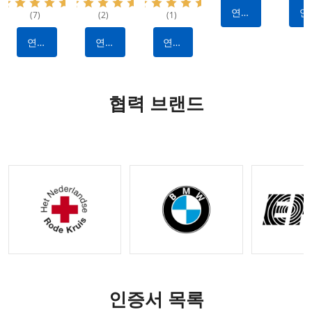
나일론
술 키트:
외상 응
트: 방수
출혈
연락
연
(7)
(2)
(1)
소재, 휴
출혈을
급처치
소재 |
어를
하다
하
대용 및
멈추기
키트: 출
퀵 릴리
한 
연락
연락
연락
다용도 |
위한 필
혈 제어
스 디자
지
하다
하다
하다
출혈 정
수 제조
를 위한
인 | 전
파
지 기능
업체 제
내구성
술 출혈
이 있는
작 전술
있는 나
제어 키
협력 브랜드
IFAK 외
장비
일론 전
트 |
상 키트
술 장비
OEM 및
|
ODM 옵
OEM&O
션 사용
DM 요청
가능
수락
인증서 목록