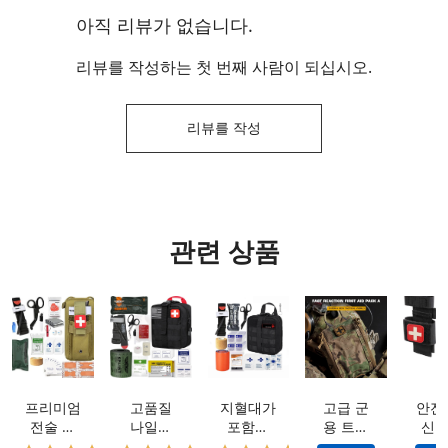
아직 리뷰가 없습니다.
리뷰를 작성하는 첫 번째 사람이 되십시오.
리뷰를 작성
관련 상품
프리미엄
고품질
지혈대가
고급 군
안전
전술 키
나일론
포함된
용 트라
신속
트: 방수
IFAK 전
전문가급
우마 키
효율