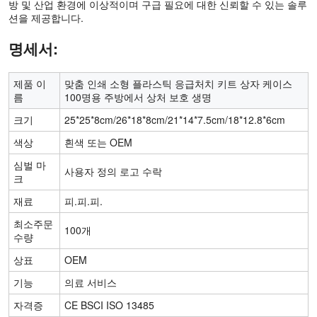
방 및 산업 환경에 이상적이며 구급 필요에 대한 신뢰할 수 있는 솔루
션을 제공합니다.
명세서:
제품 이
맞춤 인쇄 소형 플라스틱 응급처치 키트 상자 케이스
름
100명용 주방에서 상처 보호 생명
크기
25*25*8cm/26*18*8cm/21*14*7.5cm/18*12.8*6cm
색상
흰색 또는 OEM
심벌 마
사용자 정의 로고 수락
크
재료
피.피.피.
최소주문
100개
수량
상표
OEM
기능
의료 서비스
자격증
CE BSCI ISO 13485