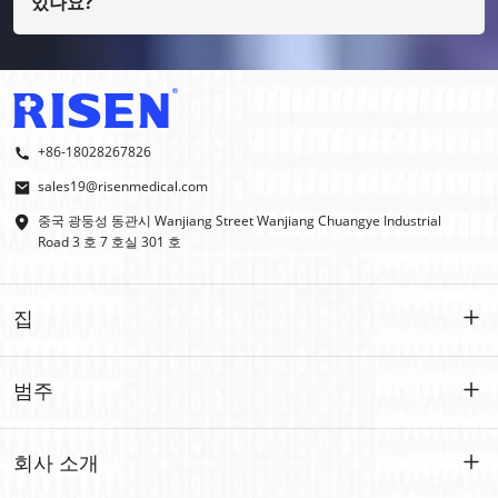
있나요?
그렇습니다, 우리는 OEM과 ODM을 합니다.
+86-18028267826
sales19@risenmedical.com
중국 광둥성 동관시 Wanjiang Street Wanjiang Chuangye Industrial
Road 3 호 7 호실 301 호
집
집
범주
제품
맞춤형
회사 소개
IFAK