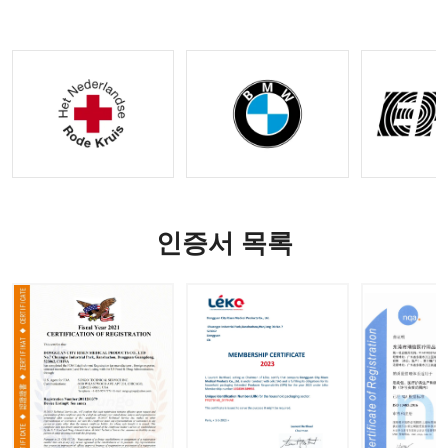
|
ODM 옵
OEM&O
션 사용
DM 요청
가능
수락
인증서 목록