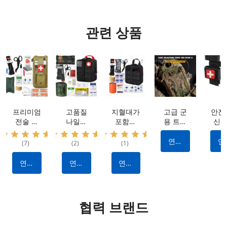
관련 상품
프리미엄
고품질
지혈대가
고급 군
안전
전술 키
나일론
포함된
용 트라
신속
트: 방수
IFAK 전
전문가급
우마 키
효율
나일론
술 키트:
외상 응
트: 방수
출혈
연락
연
(7)
(2)
(1)
소재, 휴
출혈을
급처치
소재 |
어를
하다
하
대용 및
멈추기
키트: 출
퀵 릴리
한 
연락
연락
연락
다용도 |
위한 필
혈 제어
스 디자
지
하다
하다
하다
출혈 정
수 제조
를 위한
인 | 전
파
지 기능
업체 제
내구성
술 출혈
이 있는
작 전술
있는 나
제어 키
협력 브랜드
IFAK 외
장비
일론 전
트 |
상 키트
술 장비
OEM 및