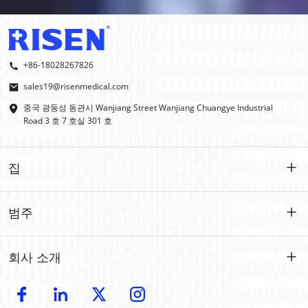
+86-18028267826
sales19@risenmedical.com
중국 광둥성 동관시 Wanjiang Street Wanjiang Chuangye Industrial
Road 3 호 7 호실 301 호
집
집
범주
제품
맞춤형
회사 소개
IFAK
IFAK
소개
OEM | ODM