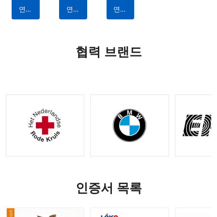
대용 및
멈추기
키트: 출
퀵 릴리
한 
연락
연락
연락
다용도 |
위한 필
혈 제어
스 디자
지
하다
하다
하다
출혈 정
수 제조
를 위한
인 | 전
파
지 기능
업체 제
내구성
술 출혈
이 있는
작 전술
있는 나
제어 키
협력 브랜드
IFAK 외
장비
일론 전
트 |
상 키트
술 장비
OEM 및
|
ODM 옵
OEM&O
션 사용
DM 요청
가능
수락
인증서 목록