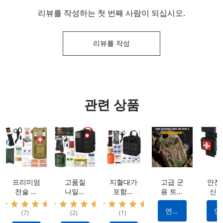
리뷰를 작성하는 첫 번째 사람이 되십시오.
리뷰를 작성
관련 상품
프리미엄
고품질
지혈대가
고급 군
안전
전술 키
나일론
포함된
용 트라
신속
트: 방수
IFAK 전
전문가급
우마 키
효율
나일론
술 키트:
외상 응
트: 방수
출혈
연락
연
(7)
(2)
(1)
소재, 휴
출혈을
급처치
소재 |
어를
하다
하