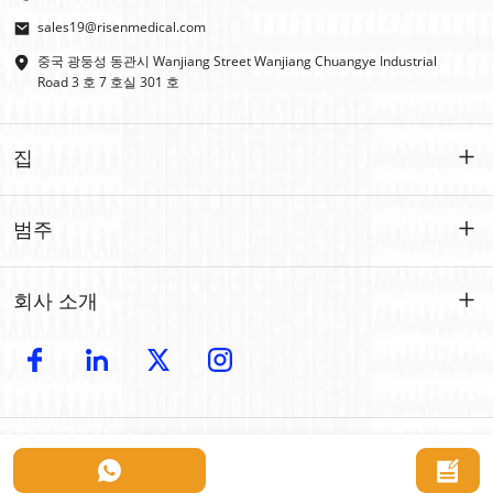
sales19@risenmedical.com
중국 광둥성 동관시 Wanjiang Street Wanjiang Chuangye Industrial
Road 3 호 7 호실 301 호
집
집
범주
제품
맞춤형
회사 소개
IFAK
IFAK
소개
OEM | ODM
야외 응급처치
전자 카탈로그
모조리
자동차 비상
저작권 © 2024 Risen Medical: 도매 응급처치 키트 제조업체 | 맞춤형 의료용품
연락하다
에 대한
공급업체 모든 권리 보유.