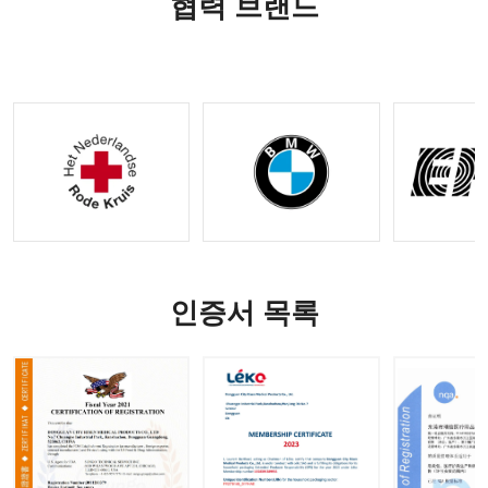
협력 브랜드
IFAK 외
장비
일론 전
트 |
상 키트
술 장비
OEM 및
|
ODM 옵
OEM&O
션 사용
DM 요청
가능
수락
인증서 목록