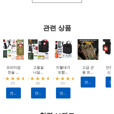
관련 상품
프리미엄
고품질
지혈대가
고급 군
안전
전술 키
나일론
포함된
용 트라
신속
트: 방수
IFAK 전
전문가급
우마 키
효율
나일론
술 키트:
외상 응
트: 방수
출혈
연락
연
(7)
(2)
(1)
소재, 휴
출혈을
급처치
소재 |
어를
하다
하
대용 및
멈추기
키트: 출
퀵 릴리
한 
연락
연락
연락
다용도 |
위한 필
혈 제어
스 디자
지
하다
하다
하다
출혈 정
수 제조
를 위한
인 | 전
파
지 기능
업체 제
내구성
술 출혈
이 있는
작 전술
있는 나
제어 키