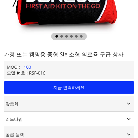
가정 또는 캠핑용 중형 Sie 소형 의료용 구급 상자
MOQ :
100
모델 번호 : RSF-016
지금 연락하세요
맞춤화
맞춤형 로고
리드타임
맞춤형 포장
그래픽 사용자 정의
15-25일
공급 능력