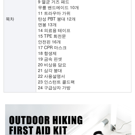
9 멸균 거즈 패드
무릎 밴드에이드 10개
11 트라우마 가위
목차
탄성 PBT 붕대 12개
면봉 13개
14 의료용 테이프
15 TPE 회전문
안전핀 16개
17 CPR 마스크
18 항생제
19 금속 핀셋
20 비상용 담요
21 삼각 붕대
22 사용설명서
23 인스턴트 콜드팩
24 구급상자 가방