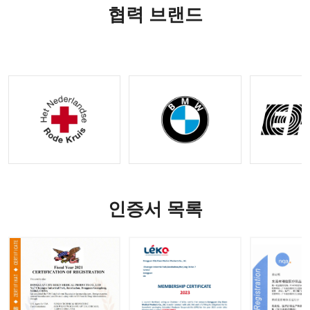
이 있는
작 전술
있는 나
제어 키
협력 브랜드
IFAK 외
장비
일론 전
트 |
상 키트
술 장비
OEM 및
|
ODM 옵
OEM&O
션 사용
DM 요청
가능
수락
인증서 목록