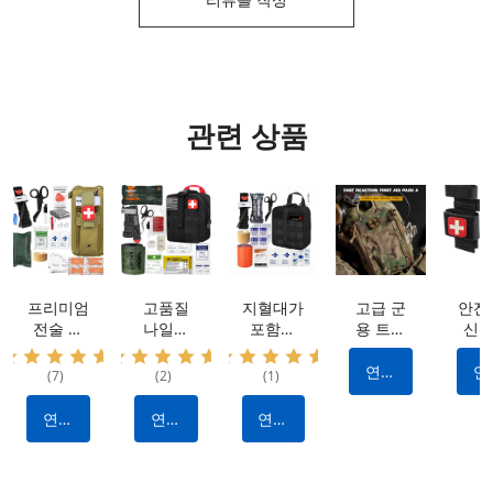
리뷰를 작성
관련 상품
프리미엄
고품질
지혈대가
고급 군
안전
전술 키
나일론
포함된
용 트라
신속
트: 방수
IFAK 전
전문가급
우마 키
효율
나일론
술 키트:
외상 응
트: 방수
출혈
연락
연
(7)
(2)
(1)
소재, 휴
출혈을
급처치
소재 |
어를
하다
하
대용 및
멈추기
키트: 출
퀵 릴리
한 
연락
연락
연락
다용도 |
위한 필
혈 제어
스 디자
지
하다
하다
하다
출혈 정
수 제조
를 위한
인 | 전
파
지 기능
업체 제
내구성
술 출혈