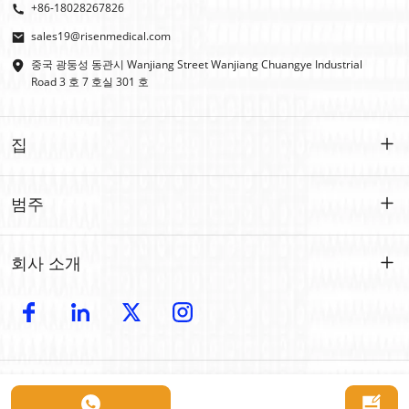
+86-18028267826
sales19@risenmedical.com
중국 광둥성 동관시 Wanjiang Street Wanjiang Chuangye Industrial
Road 3 호 7 호실 301 호
집
집
범주
제품
맞춤형
회사 소개
IFAK
IFAK
소개
OEM | ODM
야외 응급처치
전자 카탈로그
모조리
자동차 비상
저작권 © 2024 Risen Medical: 도매 응급처치 키트 제조업체 | 맞춤형 의료용품
연락하다
에 대한