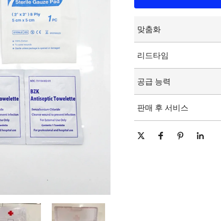
맞춤화
맞춤형 로고
리드타임
맞춤형 포장
그래픽 사용자 정의
15-25일
공급 능력
일 당 10000 조각/조각
판매 후 서비스
온라인 기술 지원