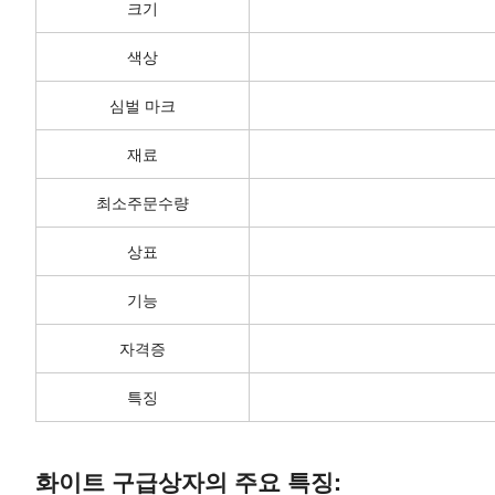
크기
색상
심벌 마크
재료
최소주문수량
상표
기능
자격증
특징
화이트 구급상자의 주요 특징: