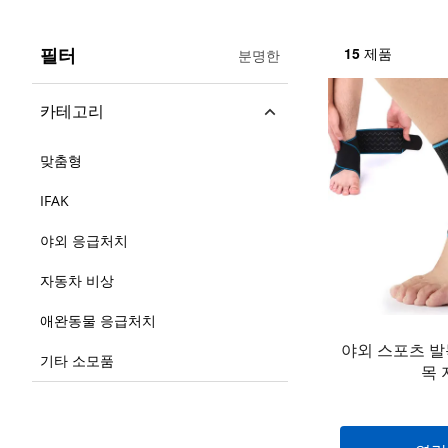
필터
15
제품
분명한
카테고리
맞춤형
IFAK
야외 응급처치
자동차 비상
애완동물 응급처치
야외 스포츠 발
기타 소모품
목 