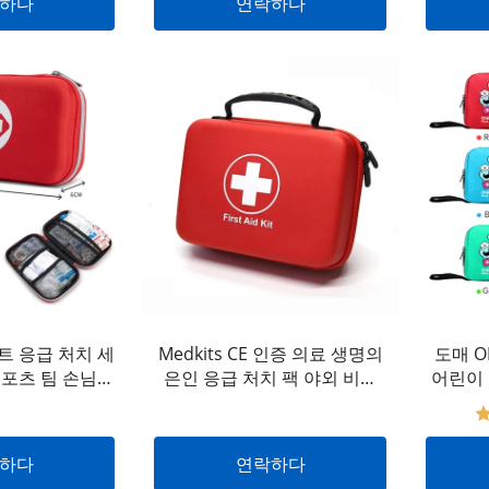
하다
연락하다
트 응급 처치 세
Medkits CE 인증 의료 생명의
도매 O
스포츠 팀 손님을
은인 응급 처치 팩 야외 비상
어린이
104피스 완전한
휴대용 방수 캠핑 응급 처치 키
치 키트
상처 공급업체
트
하다
연락하다