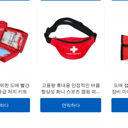
위한 도매 빨간
고용량 휴대용 안정적인 버클
도매 접
응급 처치 키트
항상성 화니 스포츠 캠핑 여행
장비 미
자동차 응급 처치 키트 허리 가
고 방수
방 실행
하다
연락하다