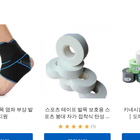
목 염좌 부상 발
스포츠 테이프 발목 보호용 스
키네시
지원
포츠 붕대 자가 접착식 탄성 피
| 
부 테이프
(1)