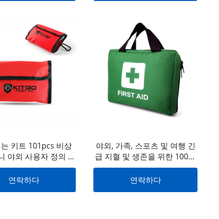
는 키트 101pcs 비상
야외, 가족, 스포츠 및 여행 긴
니 야외 사용자 정의 로
급 지혈 및 생존을 위한 100개
 개별 캠핑 응급 처치
녹색 구급 가방 전체 액세서리
키트를 적용
포함
연락하다
연락하다