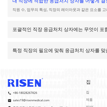
내 직장에 적합한 응급처치 상자를 어떻게 
항생제 연고
: 감염 위험을 줄이기 위해 베인 상처나 긁힌
진통제
: 통증이나 발열을 완화하기 위한 아세트아미노펜,
직원 수, 업무의 특성, 직장의 레이아웃과 같은 요소를 
하이드로코르티손 크림
: 발진이나 벌레 물림으로 인한 
핀셋
: 상처의 파편이나 파편을 제거하는 데 사용됩니다.
가위:
테이프, 거즈, 옷 등을 자르는 데 사용됩니다.
일회용 장갑:
혈액이나 체액으로부터 보호합니다.
포괄적인 직장 응급처치 상자에는 무엇이 포
즉시 냉찜질
: 붓기나 마비된 통증을 줄이는 데 사용됩니다
직장을 위한 충분히 비축된 구급상자에는 다양한 종류의 붕대
탄력붕대
: 손목, 발목, 무릎, 팔꿈치 부상을 감싸는 데 
해야 합니다.
체온계
: 발열을 확인하기 위해.
CPR 페이스 실드
: 자신을 보호하면서 CPR을 수행하는 
특정 직장의 필요에 맞춰 응급처치 상자를 맞
비상 담요
: 쇼크 발생 시 또는 응급 구조를 기다리는 동
네, 직장의 위험 요소에 가장 적합한 특정 품목을 포함할
Burn Gel
: 경미한 화상용.
눈 세척액
: 눈의 오염 물질을 씻어냅니다.
무알콜 클렌징 물티슈
: 상처 치료 전 손을 깨끗이 닦는 
응급처치 매뉴얼
: 다양한 응급 상황에 대처하는 방법을
집
표준 구급 상자
외에도 만성 질환 치료제, 항히스타민제와 
급 상자를 맞춤화하는 것이 좋습니다. . 키트에 만료된
집
+86-18028267826
제품
sales19@risenmedical.com