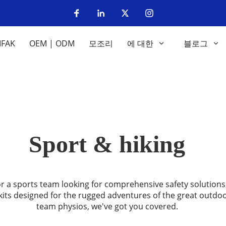
IFAK
OEM | ODM
모조리
에 대한
블로그
Sport & hiking
or a sports team looking for comprehensive safety solutions
its designed for the rugged adventures of the great outdoor
team physios, we've got you covered.